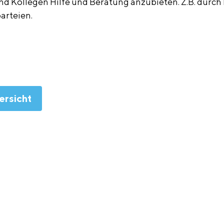
d Kollegen Hilfe und Beratung anzubieten. Z.B. durc
arteien.
ersicht