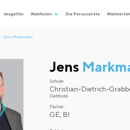
Imagefilm
Wahllisten
Die Personalräte
Wahlverfah
Jens Markmann
Jens
Markm
Schule:
Christian-Dietrich-Gra
Detmold
Fächer:
GE, BI